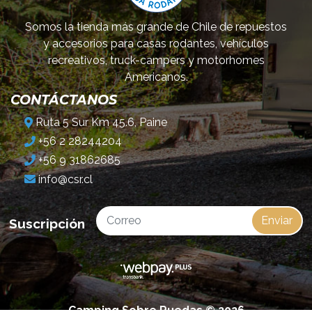
Somos la tienda más grande de Chile de repuestos
y accesorios para casas rodantes, vehículos
recreativos, truck-campers y motorhomes
Americanos.
CONTÁCTANOS
Ruta 5 Sur Km 45.6, Paine
+56 2 28244204
+56 9 31862685
info@csr.cl
Enviar
Suscripción
Camping Sobre Ruedas © 2026