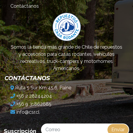
Contáctanos
Somos la tienda más grande de Chile de repuestos
y accesorios para casas rodantes, vehículos
recreativos, truck-campers y motorhomes
Americanos.
CONTÁCTANOS
Ruta 5 Sur Km 45.6, Paine
+56 2 28244204
+56 9 31862685
info@csr.cl
Enviar
Suscripción