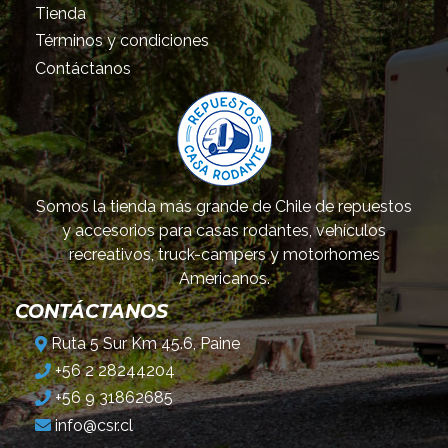
Tienda
Términos y condiciones
Contáctanos
Somos la tienda más grande de Chile de repuestos
y accesorios para casas rodantes, vehículos
recreativos, truck-campers y motorhomes
Americanos.
CONTÁCTANOS
Ruta 5 Sur Km 45.6, Paine
+56 2 28244204
+56 9 31862685
info@csr.cl