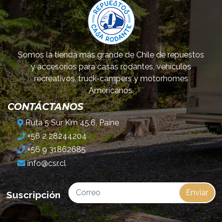
Somos la tienda más grande de Chile de repuestos
y accesorios para casas rodantes, vehículos
recreativos, truck-campers y motorhomes
Americanos.
CONTÁCTANOS
Ruta 5 Sur Km 45.6, Paine
+56 2 28244204
+56 9 31862685
info@csr.cl
Enviar
Suscripción