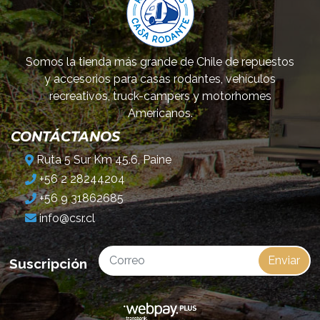
Somos la tienda más grande de Chile de repuestos
y accesorios para casas rodantes, vehículos
recreativos, truck-campers y motorhomes
Americanos.
CONTÁCTANOS
Ruta 5 Sur Km 45.6, Paine
+56 2 28244204
+56 9 31862685
info@csr.cl
Enviar
Suscripción