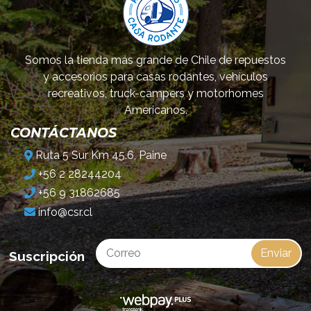
Somos la tienda más grande de Chile de repuestos
y accesorios para casas rodantes, vehículos
recreativos, truck-campers y motorhomes
Americanos.
CONTÁCTANOS
Ruta 5 Sur Km 45.6, Paine
+56 2 28244204
+56 9 31862685
info@csr.cl
Enviar
Suscripción