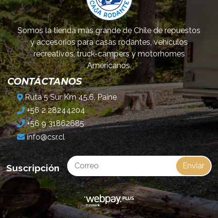
Somos la tienda más grande de Chile de repuestos
y accesorios para casas rodantes, vehículos
recreativos, truck-campers y motorhomes
Americanos.
CONTÁCTANOS
Ruta 5 Sur Km 45.6, Paine
+56 2 28244204
+56 9 31862685
info@csr.cl
Enviar
Suscripción