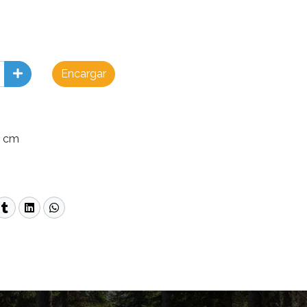
Encargar
e
0 cm