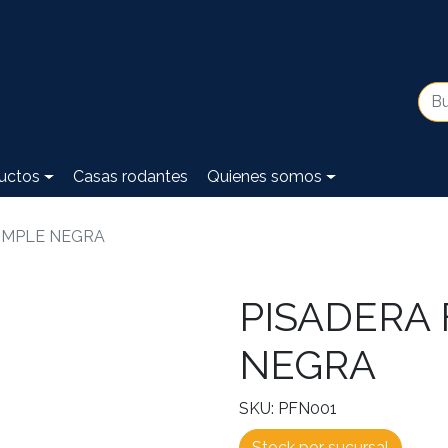
uctos
Casas rodantes
Quienes somos
IMPLE NEGRA
PISADERA
NEGRA
SKU: PFN001
Stock por sucursal