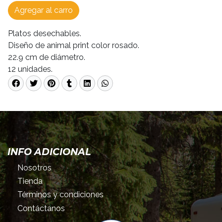
Agregar al carro
Platos desechables.
Diseño de animal print color rosado.
22.9 cm de diámetro.
12 unidades.
INFO ADICIONAL
Nosotros
Tienda
Términos y condiciones
Contáctanos