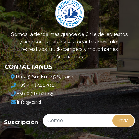
Somos la tienda más grande de Chile de repuestos
y accesorios para casas rodantes, vehículos
recreativos, truck-campers y motorhomes
Americanos.
CONTÁCTANOS
Ruta 5 Sur Km 45.6, Paine
+56 2 28244204
+56 9 31862685
info@csr.cl
Enviar
Suscripción