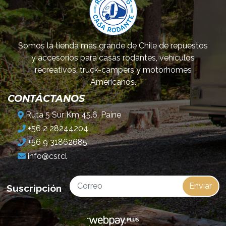
Somos la tienda más grande de Chile de repuestos
y accesorios para casas rodantes, vehículos
recreativos, truck-campers y motorhomes
Americanos.
CONTÁCTANOS
Ruta 5 Sur Km 45.6, Paine
+56 2 28244204
+56 9 31862685
info@csr.cl
Enviar
Suscripción