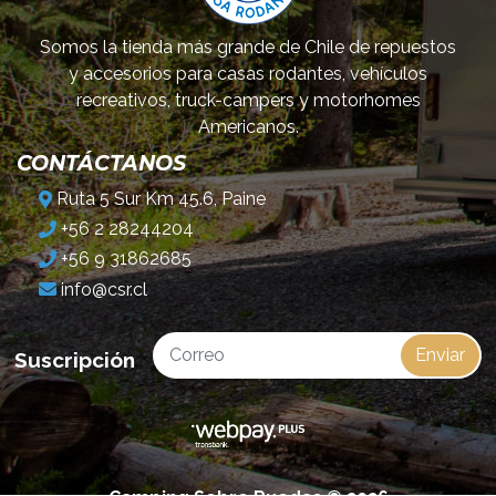
Somos la tienda más grande de Chile de repuestos
y accesorios para casas rodantes, vehículos
recreativos, truck-campers y motorhomes
Americanos.
CONTÁCTANOS
Ruta 5 Sur Km 45.6, Paine
+56 2 28244204
+56 9 31862685
info@csr.cl
Enviar
Suscripción