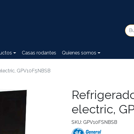
uctos
Casas rodantes
Quienes somos
 electric, GPV10F5NBSB
Refrigerado
electric, 
SKU: GPV10FSNBSB