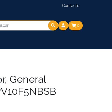
Contacto
0
r, General
GPV10F5NBSB