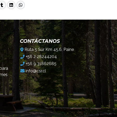
CONTÁCTANOS
Ruta 5 Sur Km 45.6, Paine
+56 2 28244204
+56 9 31862685
 para
info@csr.cl
omes