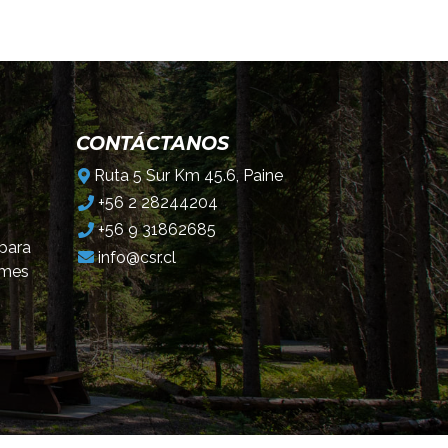
CONTÁCTANOS
Ruta 5 Sur Km 45.6, Paine
+56 2 28244204
+56 9 31862685
 para
info@csr.cl
omes