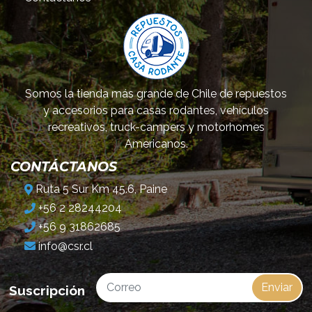
Somos la tienda más grande de Chile de repuestos
y accesorios para casas rodantes, vehículos
recreativos, truck-campers y motorhomes
Americanos.
CONTÁCTANOS
Ruta 5 Sur Km 45.6, Paine
+56 2 28244204
+56 9 31862685
info@csr.cl
Enviar
Suscripción