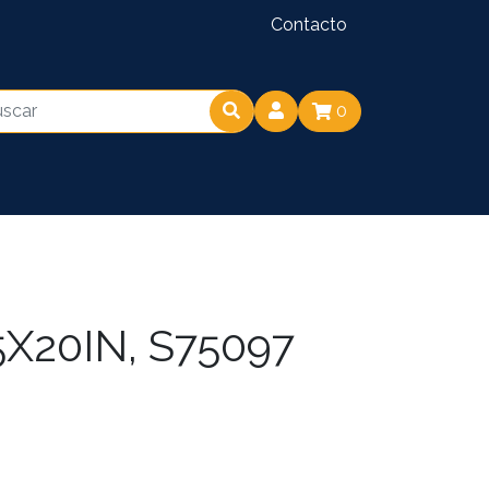
Contacto
0
X20IN, S75097