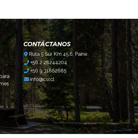
CONTÁCTANOS
Ruta 5 Sur Km 45.6, Paine
+56 2 28244204
+56 9 31862685
 para
info@csr.cl
omes