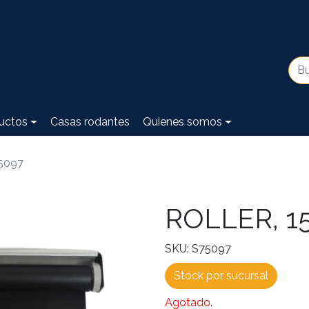
uctos
Casas rodantes
Quienes somos
5097
ROLLER, 15
SKU: S75097
Stock por sucursal
Agotado.