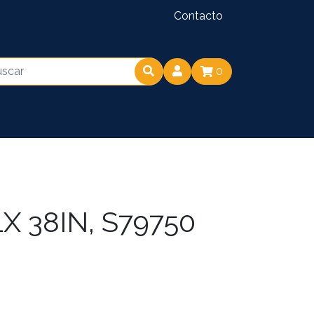
Contacto
0
X 38IN, S79750