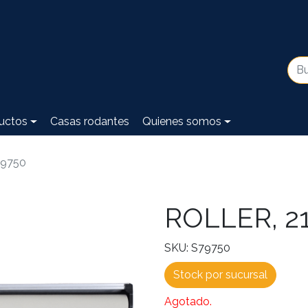
uctos
Casas rodantes
Quienes somos
79750
ROLLER, 21
SKU: S79750
Stock por sucursal
Agotado.