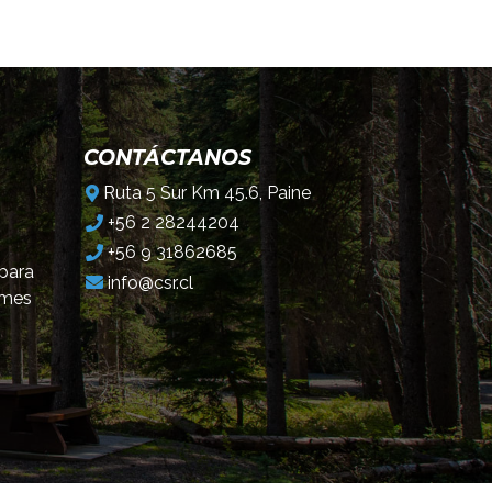
CONTÁCTANOS
Ruta 5 Sur Km 45.6, Paine
+56 2 28244204
+56 9 31862685
 para
info@csr.cl
omes