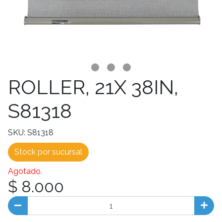
ROLLER, 21X 38IN,
S81318
SKU: S81318
Stock por sucursal
Agotado.
$ 8.000