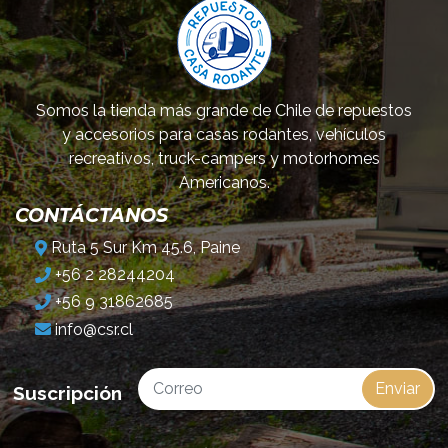
Somos la tienda más grande de Chile de repuestos
y accesorios para casas rodantes, vehículos
recreativos, truck-campers y motorhomes
Americanos.
CONTÁCTANOS
Ruta 5 Sur Km 45.6, Paine
+56 2 28244204
+56 9 31862685
info@csr.cl
Enviar
Suscripción