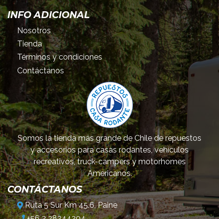
INFO ADICIONAL
Nosotros
Tienda
Términos y condiciones
Contáctanos
Somos la tienda más grande de Chile de repuestos
y accesorios para casas rodantes, vehículos
recreativos, truck-campers y motorhomes
Americanos.
CONTÁCTANOS
Ruta 5 Sur Km 45.6, Paine
+56 2 28244204