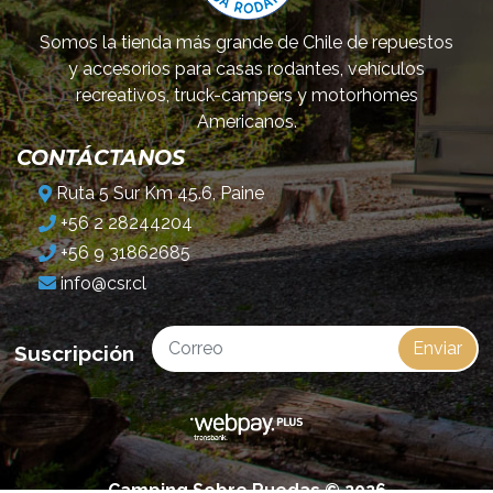
Somos la tienda más grande de Chile de repuestos
y accesorios para casas rodantes, vehículos
recreativos, truck-campers y motorhomes
Americanos.
CONTÁCTANOS
Ruta 5 Sur Km 45.6, Paine
+56 2 28244204
+56 9 31862685
info@csr.cl
Enviar
Suscripción
Camping Sobre Ruedas © 2026