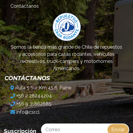
Contáctanos
Somos la tienda más grande de Chile de repuestos
y accesorios para casas rodantes, vehículos
recreativos, truck-campers y motorhomes
Americanos.
CONTÁCTANOS
Ruta 5 Sur Km 45.6, Paine
+56 2 28244204
+56 9 31862685
info@csr.cl
Enviar
Suscripción