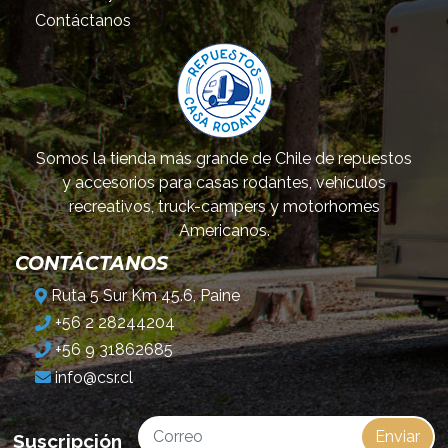
Contáctanos
Somos la tienda más grande de Chile de repuestos
y accesorios para casas rodantes, vehículos
recreativos, truck-campers y motorhomes
Americanos.
CONTÁCTANOS
Ruta 5 Sur Km 45.6, Paine
+56 2 28244204
+56 9 31862685
info@csr.cl
Enviar
Suscripción