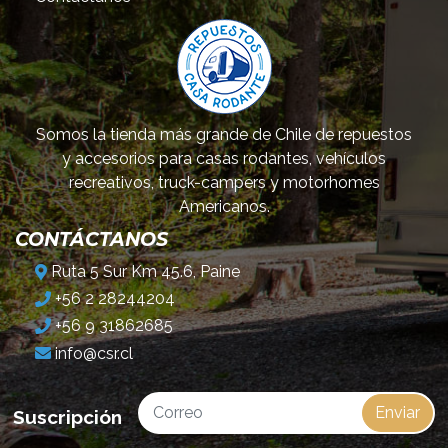
Somos la tienda más grande de Chile de repuestos
y accesorios para casas rodantes, vehículos
recreativos, truck-campers y motorhomes
Americanos.
CONTÁCTANOS
Ruta 5 Sur Km 45.6, Paine
+56 2 28244204
+56 9 31862685
info@csr.cl
Enviar
Suscripción