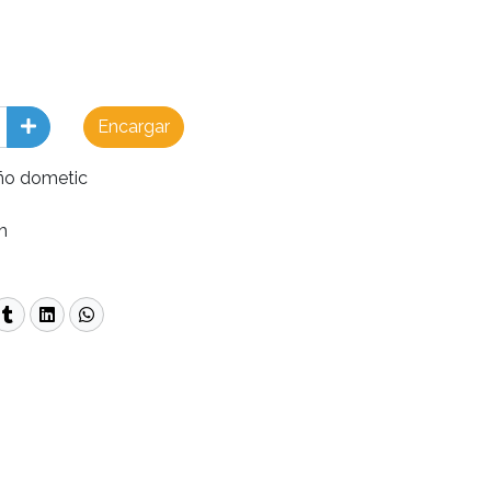
Encargar
ño dometic
m