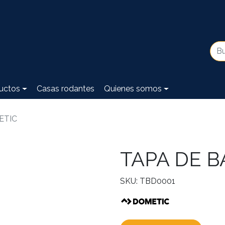
uctos
Casas rodantes
Quienes somos
ETIC
TAPA DE 
SKU: TBD0001