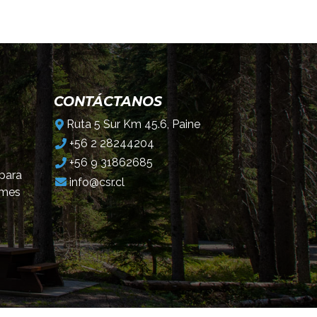
CONTÁCTANOS
Ruta 5 Sur Km 45.6, Paine
+56 2 28244204
+56 9 31862685
 para
info@csr.cl
omes