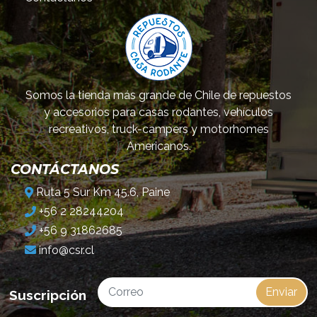
Somos la tienda más grande de Chile de repuestos
y accesorios para casas rodantes, vehículos
recreativos, truck-campers y motorhomes
Americanos.
CONTÁCTANOS
Ruta 5 Sur Km 45.6, Paine
+56 2 28244204
+56 9 31862685
info@csr.cl
Enviar
Suscripción