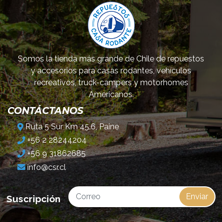
Somos la tienda más grande de Chile de repuestos
y accesorios para casas rodantes, vehículos
recreativos, truck-campers y motorhomes
Americanos.
CONTÁCTANOS
Ruta 5 Sur Km 45.6, Paine
+56 2 28244204
+56 9 31862685
info@csr.cl
Enviar
Suscripción