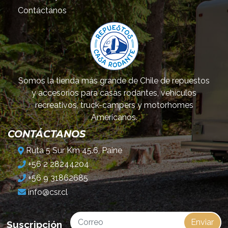
Contáctanos
Somos la tienda más grande de Chile de repuestos
y accesorios para casas rodantes, vehículos
recreativos, truck-campers y motorhomes
Americanos.
CONTÁCTANOS
Ruta 5 Sur Km 45.6, Paine
+56 2 28244204
+56 9 31862685
info@csr.cl
Enviar
Suscripción