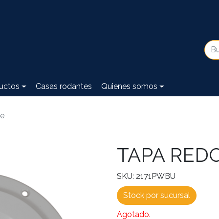
uctos
Casas rodantes
Quienes somos
e
TAPA RED
SKU: 2171PWBU
Stock por sucursal
Agotado.