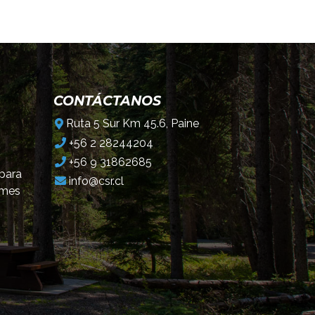
CONTÁCTANOS
Ruta 5 Sur Km 45.6, Paine
+56 2 28244204
+56 9 31862685
 para
info@csr.cl
omes