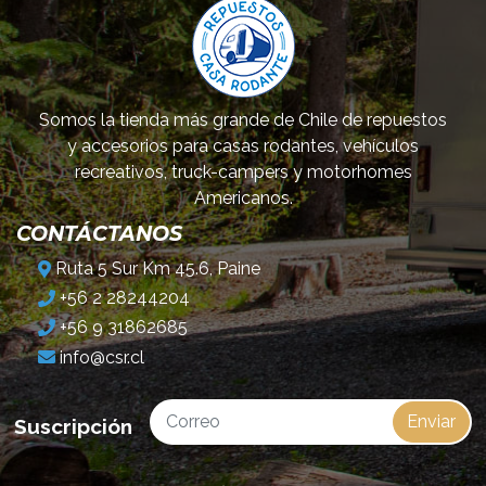
Somos la tienda más grande de Chile de repuestos
y accesorios para casas rodantes, vehículos
recreativos, truck-campers y motorhomes
Americanos.
CONTÁCTANOS
Ruta 5 Sur Km 45.6, Paine
+56 2 28244204
+56 9 31862685
info@csr.cl
Enviar
Suscripción