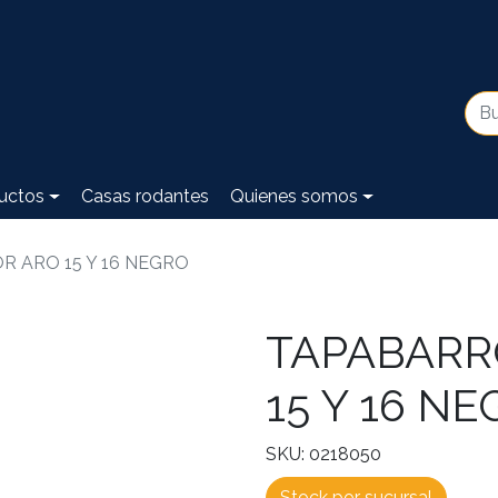
uctos
Casas rodantes
Quienes somos
R ARO 15 Y 16 NEGRO
TAPABARR
15 Y 16 N
SKU: 0218050
Stock por sucursal