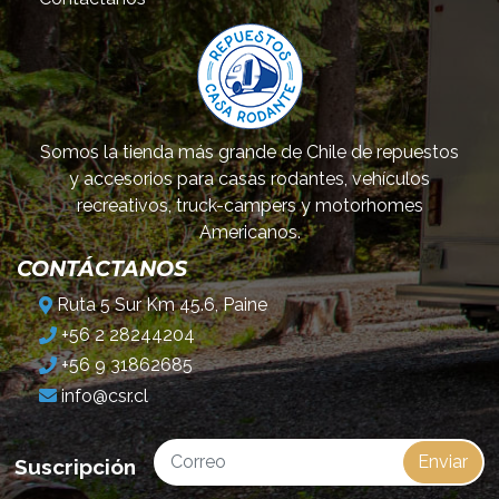
Somos la tienda más grande de Chile de repuestos
y accesorios para casas rodantes, vehículos
recreativos, truck-campers y motorhomes
Americanos.
CONTÁCTANOS
Ruta 5 Sur Km 45.6, Paine
+56 2 28244204
+56 9 31862685
info@csr.cl
Enviar
Suscripción