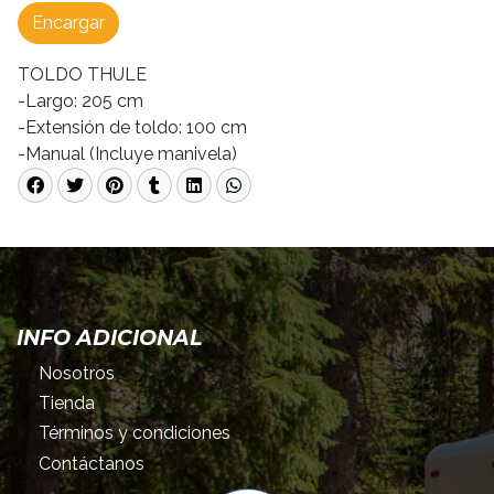
Encargar
TOLDO THULE
-Largo: 205 cm
-Extensión de toldo: 100 cm
-Manual (Incluye manivela)
INFO ADICIONAL
Nosotros
Tienda
Términos y condiciones
Contáctanos