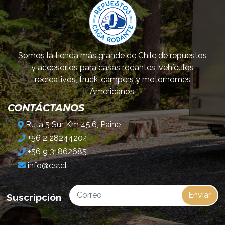
Somos la tienda más grande de Chile de repuestos
y accesorios para casas rodantes, vehículos
recreativos, truck-campers y motorhomes
Americanos.
CONTÁCTANOS
Ruta 5 Sur Km 45.6, Paine
+56 2 28244204
+56 9 31862685
info@csr.cl
Enviar
Suscripción