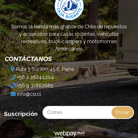
Somos la tienda más grande de Chile de repuestos
y accesorios para casas rodantes, vehículos
recreativos, truck-campers y motorhomes
Americanos.
CONTÁCTANOS
Ruta 5 Sur Km 45.6, Paine
+56 2 28244204
+56 9 31862685
info@csr.cl
Enviar
Suscripción