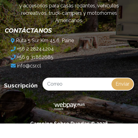
y accesorios para casas rodantes, vehículos
recreativos, truck-campers y motorhomes
Americanos.
CONTÁCTANOS
Ruta 5 Sur Km 45.6, Paine
+56 2 28244204
+56 9 31862685
info@csr.cl
Enviar
Suscripción
Camping Sobre Ruedas © 2026
¿Te gusta mi tienda? Yo vendo con
Bsale